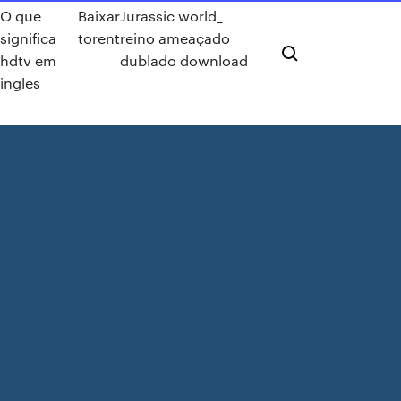
O que
Baixar
Jurassic world_
significa
torent
reino ameaçado
hdtv em
dublado download
ingles